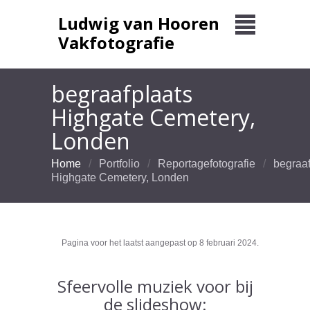
Ludwig van Hooren
Vakfotografie
begraafplaats
Highgate Cemetery,
Londen
Home
Portfolio
Reportagefotografie
begraaf
Highgate Cemetery, Londen
Pagina voor het laatst aangepast op 8 februari 2024.
Sfeervolle muziek voor bij
de slideshow: