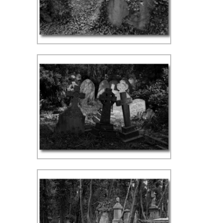
Highgate Cemetery, Londen