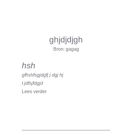
ghjdjdjgh
Bron: gagag
hsh
gfhshfsgjdgfj j dgj hj
t jdfsjfdgjd
Lees verder