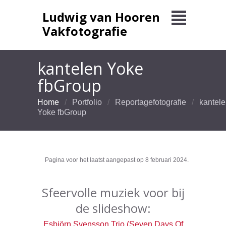
Ludwig van Hooren
Vakfotografie
kantelen Yoke
fbGroup
Home
Portfolio
Reportagefotografie
kantel
Yoke fbGroup
Pagina voor het laatst aangepast op 8 februari 2024.
Sfeervolle muziek voor bij
de slideshow:
Esbjörn Svensson Trio (Seven Days Of